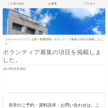
ご入居の流れ
お食事
アクセス
ン
ツ
へ
ス
シルバーハイツつくも苑
>
新着情報
>
ボランティア募集の項目を掲載しまし
キ
た。
ボランティア募集の項目を掲載しま
ッ
した。
プ
2017年05月08日
見学のご予約・資料請求・お問い合わせは、こ